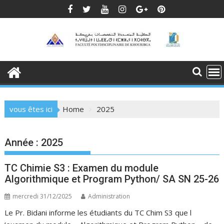
Skip
to
content
vous êtes ici
Home
2025
Année :
2025
TC Chimie S3 : Examen du module
Algorithmique et Program Python/ SA SN 25-26
mercredi 31/12/2025
Administration
Le Pr. Bidani informe les étudiants du TC Chim S3 que l