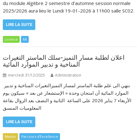
du module Algèbre 2 semestre d’automne session normale
2025/2026 aura lieu le Lundi 19-01-2026 à 11h00 salle SC02.
LIRE LA SUITE
Licence
MI
اعلان لطلبة مسار التميز-سلك الماستر التغيرات
المناخية و تدبير الموارد المائية
mercredi 31/12/2025
Administration
ننهي الى علم طلبة الماستر لمسار التميزالتغيرات المناخية و تدبير
الموارد المائية أن امتحان وحدة « الإستشعار عن بعد » سيكون يوم
الأربعاء 7 يناير 2026 على الساعة الثانية و النصف بعد الزوال بقاعة
المعلوميات المنسق
LIRE LA SUITE
Master
Parcours d’Excellence