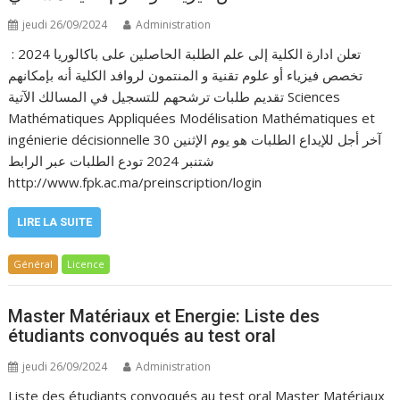
jeudi 26/09/2024
Administration
: تعلن ادارة الكلية إلى علم الطلبة الحاصلين على باكالوريا 2024
تخصص فيزياء أو علوم تقنية و المنتمون لروافد الكلية أنه بإمكانهم
تقديم طلبات ترشحهم للتسجيل في المسالك الآتية Sciences
Mathématiques Appliquées Modélisation Mathématiques et
ingénierie décisionnelle آخر أجل للإيداع الطلبات هو يوم الإثنين 30
شتنبر 2024 تودع الطلبات عبر الرابط
http://www.fpk.ac.ma/preinscription/login
LIRE LA SUITE
Général
Licence
Master Matériaux et Energie: Liste des
étudiants convoqués au test oral
jeudi 26/09/2024
Administration
Liste des étudiants convoqués au test oral Master Matériaux