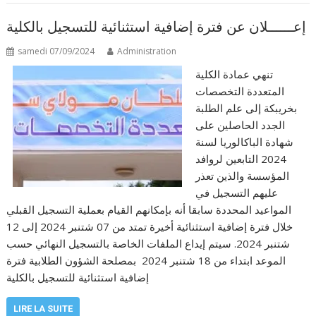
إعــــــلان عن فترة إضافية استثنائية للتسجيل بالكلية
samedi 07/09/2024
Administration
تنهي عمادة الكلية
المتعددة التخصصات
بخريبكة إلى علم الطلبة
الجدد الحاصلين على
شهادة الباكالوريا لسنة
2024 التابعين لروافد
المؤسسة والذين تعذر
عليهم التسجيل في
المواعيد المحددة سابقا أنه بإمكانهم القيام بعملية التسجيل القبلي
خلال فترة إضافية استثنائية أخيرة تمتد من 07 شتنبر 2024 إلى 12
شتنبر 2024. سيتم إيداع الملفات الخاصة بالتسجيل النهائي حسب
الموعد ابتداء من 18 شتنبر 2024 بمصلحة الشؤون الطلابية فترة
إضافية استثنائية للتسجيل بالكلية
LIRE LA SUITE