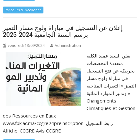
Parcours d’Excellence
إعلان عن التسجيل في مباراة ولوج مسار التميز
برسم السنة الجامعية 2024-2025
vendredi 13/09/2024
Administration
يعلن السيد عميد الكلية
متعددة التخصصات
بخريبكة عن فتح التسجيل
في مباراة ولوج مسار
التميز « التغيرات المناخية
وتدبير الموارد المائية »
Changements
Climatiques et Gestion
des Ressources en Eaux
www.fpk.ac.ma/ccgre24preinscription رابط التسجيل
Affiche_CCGRE Avis CCGRE