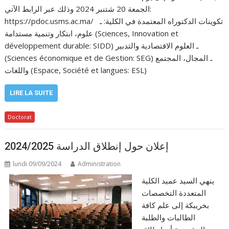
الجمعة 20 شتنبر 2024 وذلك عبر الرابط الآتي:
https://pdoc.usms.ac.ma/ تكوينات الدكتوراه المعتمدة في الكلية: ـ
علوم، ابتكار وتنمية مستدامة (Sciences, Innovation et
développement durable: SIDD) ـ العلوم الاقتصادية والتدبير
(Sciences économique et de Gestion: SEG) ـ المجال، المجتمع
واللغات (Espace, Société et langues: ESL)
LIRE LA SUITE
Doctorat
إعلان حول إنطلاق الدراسة 2024/2025
lundi 09/09/2024
Administration
ينهي السيد عميد الكلية
المتعددة التخصصات
بخريبكة إلى علم كافة
الطالبات والطلبة