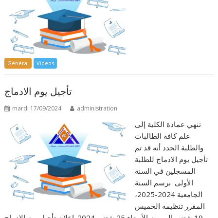
Général
Videos
تأجيل يوم الادماج
mardi 17/09/2024
administration
تنهي عمادة الكلية إلى
علم كافة الطالبات
والطلبة الجدد أنه قد تم
تأجيل يوم الادماج للطلبة
المسجلين في السنة
الأولى برسم السنة
الجامعية 2024-2025،
المقرر تنظيمه الخميس
19 شتنبر الى يوم الأربعاء 25 شتنبر 2024. إعلان تأجيل يوم الادماج