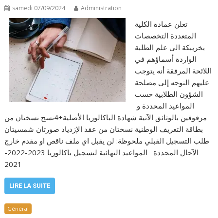
samedi 07/09/2024
Administration
تعلن عمادة الكلية
المتعددة التخصصات
بخريبكة الى علم الطلبة
الواردة أسماؤهم في
اللائحة المرفقة أنه يتوجب
عليهم التوجه إلى مصلحة
الشؤون الطلابية حسب
المواعيد المحددة و
مرفوقين بالوثائق الآتية شهادة الباكالوريا الأصلية+4نسخ نسختان من
بطاقة التعريف الوطنية نسختان من عقد الإزدياد صورتان شمسيتان
طلب التسجيل القبلي ملحوظة: لن يقبل اي ملف ناقص او مقدم خارج
الآجال المحددة المواعيد النهائية لتسجيل باكالوريا 2023-2022-
2021
LIRE LA SUITE
Général