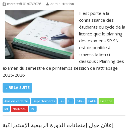
mercredi 01/07/2026
administration
Il est porté à la
connaissance des
étudiants du cycle de la
licence que le planning
des examens SP SN
est disponible à
travers le lien ci-
dessous : Planning des
examen du semestre de printemps session de rattrapage
2025/2026
LIRE LA SUITE
Avis en vedette
Departements
EG
ET
GBG
LALA
Licence
MI
Nouveau
PC
إعلان حول إمتحانات الدورة الربيعية الإستدراكية