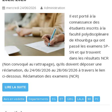
mercredi 24/06/2026
Administration
Il est porté à la
connaissance des
étudiants inscrits à la
faculté polydisciplinaire
de Khouribga qui ont
passé les examens SP-
SN et qui trouvent
dans les résultats NCR
(Non convoqué au rattrapage), qu’ils doivent déposer une
réclamation, du 24/06/2026 au 28/06/2026 à travers le lien
ci-dessous. Réclamation des examens (NCR)
LIRE LA SUITE
Avis en vedette
Departements
EG
ET
GBG
LALA
MI
PC