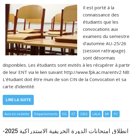
Il est porté à la
connaissance des
étudiants que les
convocations aux
examens du semestre
d’automne AU-25/26
(session rattrapage)
sont désormais
disponibles. Les étudiants sont invités à les récupérer à partir
de leur ENT via le lien suivant http://www.fpk.ac.ma/entv2 NB:
L’étudiant doit être muni de son CIN de la Convocation et sa
carte d’identité.
LIRE LA SUITE
Avis en vedette
Departements
EG
ET
GBG
LALA
MI
PC
انطلاق امتحانات الدورة الخريفية الاستدراكية 2025-