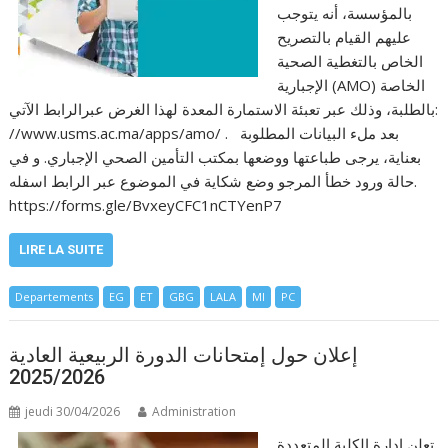
بالمؤسسة، أنه يتوجب
عليهم القيام بالتصريح
الخاص بالتغطية الصحية
الإجبارية (AMO) الخاصة
بالطلبة، وذلك عبر تعبئة الاستمارة المعدة لهذا الغرض عبرالرابط الآتي:
//www.usms.ac.ma/apps/amo/ . بعد ملء البيانات المطلوبة
بعناية، يرجى طباعتها ووضعها بمكتب التأمين الصحي الإجباري. و في
حالة ورود خطأ المرجو وضع شكاية في الموضوع عبر الرابط اسفله.
https://forms.gle/BvxeyCFC1nCTYenP7
LIRE LA SUITE
Departements
EG
ET
GBG
LALA
MI
PC
إعلان حول إمتحانات الدورة الربيعية العادية
2025/2026
jeudi 30/04/2026
Administration
تعلن إدارة الكلية المتعددة