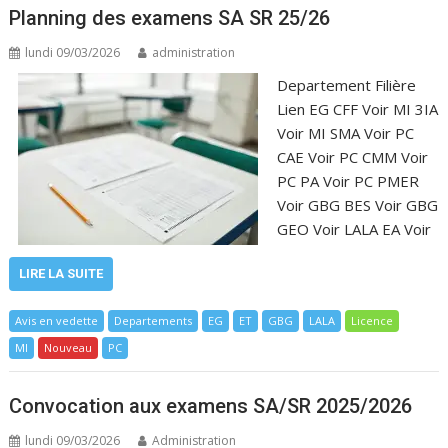
Planning des examens SA SR 25/26
lundi 09/03/2026
administration
Departement Filière
Lien EG CFF Voir MI 3IA
Voir MI SMA Voir PC
CAE Voir PC CMM Voir
PC PA Voir PC PMER
Voir GBG BES Voir GBG
GEO Voir LALA EA Voir
LIRE LA SUITE
Avis en vedette
Departements
EG
ET
GBG
LALA
Licence
MI
Nouveau
PC
Convocation aux examens SA/SR 2025/2026
lundi 09/03/2026
Administration