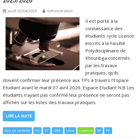
2025/2026
jeudi 02/04/2026
Administration
Il est porté à la
connaissance des
étudiants cycle Licence
inscrits à la Faculté
Polydisciplinaire de
Khouribga concernés
par les travaux
pratiques, qu’ils
doivent confirmer leur présence aux TPs à travers l’Espace
Etudiant avant le mardi 07 avril 2026. Espace Etudiant N.B Les
étudiants n’ayant pas confirmé leur présence ne seront pas
affichés sur les listes des travaux pratiques.
LIRE LA SUITE
Avis en vedette
EG
ET
GBG
LALA
Licence
MI
PC