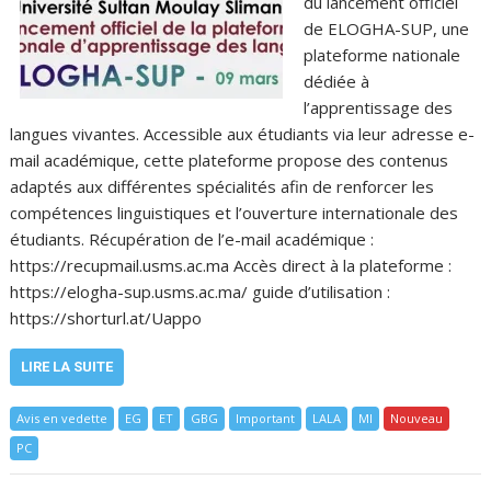
du lancement officiel
de ELOGHA-SUP, une
plateforme nationale
dédiée à
l’apprentissage des
langues vivantes. Accessible aux étudiants via leur adresse e-
mail académique, cette plateforme propose des contenus
adaptés aux différentes spécialités afin de renforcer les
compétences linguistiques et l’ouverture internationale des
étudiants. Récupération de l’e-mail académique :
https://recupmail.usms.ac.ma Accès direct à la plateforme :
https://elogha-sup.usms.ac.ma/ guide d’utilisation :
https://shorturl.at/Uappo
LIRE LA SUITE
Avis en vedette
EG
ET
GBG
Important
LALA
MI
Nouveau
PC