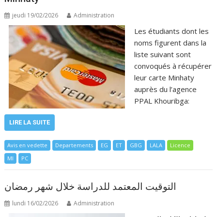
jeudi 19/02/2026
Administration
Les étudiants dont les
noms figurent dans la
liste suivant sont
convoqués à récupérer
leur carte Minhaty
auprès du l’agence
PPAL Khouribga:
LIRE LA SUITE
Avis en vedette
Departements
EG
ET
GBG
LALA
Licence
MI
PC
التوقيت المعتمد للدراسة خلال شهر رمضان
lundi 16/02/2026
Administration