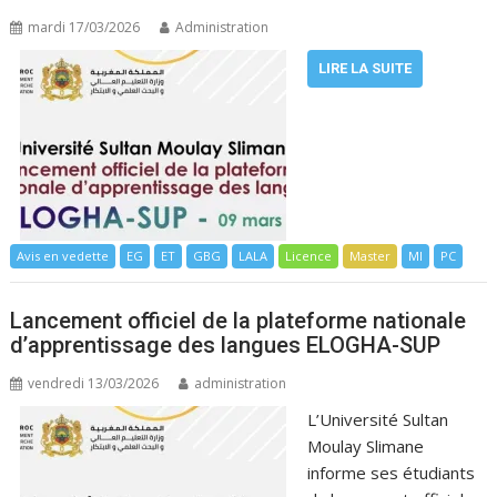
mardi 17/03/2026
Administration
LIRE LA SUITE
Avis en vedette
EG
ET
GBG
LALA
Licence
Master
MI
PC
Lancement officiel de la plateforme nationale
d’apprentissage des langues ELOGHA-SUP
vendredi 13/03/2026
administration
L’Université Sultan
Moulay Slimane
informe ses étudiants