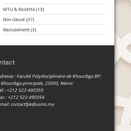
MTU & Rosetta
(13)
Non classé
(37)
Recrutement
(3)
ntact
resse : Faculté Polydisciplinaire de Khouribga BP:
 Khouribga principale, 25000, Maroc
él : +212 523 490359
ax : +212 523 490354
mail: contactfpk@usms.ma