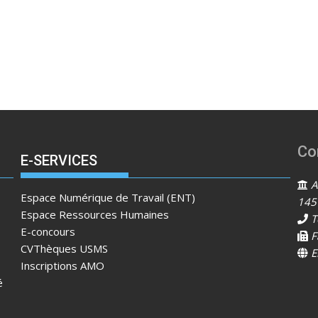
Co
E-SERVICES
Ad
Espace Numérique de Travail (ENT)
145
Espace Ressources Humaines
T
E-concours
F
CVThèques USMS
E
Inscriptions AMO
é