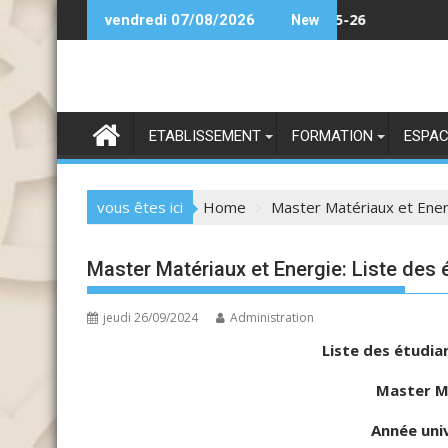
Skip
nce
Candidature Licence DPM (PE) 25-26
vendredi 07/08/2026
New
to
content
ETABLISSEMENT
FORMATION
ESPAC
vous êtes ici
Home
Master Matériaux et Energ
Master Matériaux et Energie: Liste des 
jeudi 26/09/2024
Administration
Liste des étudia
Master M
Année uni