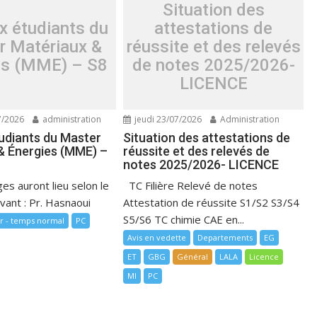
Situation des
x étudiants du
attestations de
r Matériaux &
réussite et des relevés
es (MME) – S8
de notes 2025/2026-
LICENCE
7/2026
administration
jeudi 23/07/2026
Administration
tudiants du Master
Situation des attestations de
& Énergies (MME) –
réussite et des relevés de
notes 2025/2026- LICENCE
es auront lieu selon le
TC Filière Relevé de notes
ivant : Pr. Hasnaoui
Attestation de réussite S1/S2 S3/S4
S5/S6 TC chimie CAE en...
r - temps normal
PC
Avis en vedette
Departements
EG
ET
GBG
Général
LALA
Licence
MI
PC