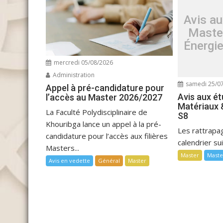
Avis au
Maste
Énergi
mercredi 05/08/2026
Administration
samedi 25/0
Appel à pré-candidature pour
Avis aux é
l’accès au Master 2026/2027
Matériaux 
La Faculté Polydisciplinaire de
S8
Khouribga lance un appel à la pré-
Les rattrapag
candidature pour l’accès aux filières
calendrier su
Masters...
Master
Maste
Avis en vedette
Général
Master