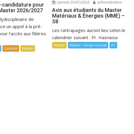
samedi 25/07/2026
administration
é-candidature pour
Avis aux étudiants du Master
 Master 2026/2027
Matériaux & Énergies (MME) –
lydisciplinaire de
S8
ce un appel à la pré-
Les rattrapages auront lieu selon le
our l’accès aux filières
calendrier suivant : Pr. Hasnaoui
Master
Master - temps normal
PC
Général
Master