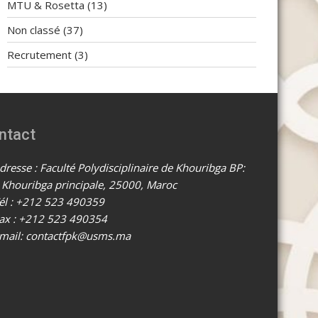
MTU & Rosetta
(13)
Non classé
(37)
Recrutement
(3)
ntact
resse : Faculté Polydisciplinaire de Khouribga BP:
 Khouribga principale, 25000, Maroc
él : +212 523 490359
ax : +212 523 490354
mail: contactfpk@usms.ma