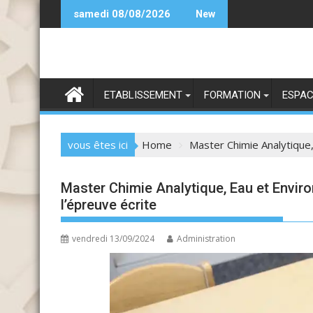
Skip
andidature SIIA 25-26
samedi 08/08/2026
New
to
content
ETABLISSEMENT
FORMATION
ESPAC
vous êtes ici
Home
Master Chimie Analytique
Master Chimie Analytique, Eau et Envi
l’épreuve écrite
vendredi 13/09/2024
Administration