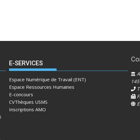
Co
E-SERVICES
Ad
Espace Numérique de Travail (ENT)
145
Espace Ressources Humaines
T
E-concours
F
CVThèques USMS
E
Inscriptions AMO
é
s