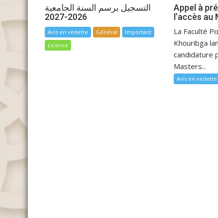
التسجيل برسم السنة الجامعية
Appel à pr
2026-2027
l’accès au
La Faculté Po
Avis en vedette
Général
Important
Khouribga lan
Licence
candidature p
Masters...
Avis en vedette