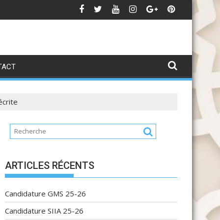
pel à la pré-candidature pour l’accès au Cycle d’excellence
Ca
TACT
écrite
ARTICLES RÉCENTS
Candidature GMS 25-26
Candidature SIIA 25-26