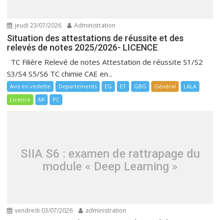
jeudi 23/07/2026
Administration
Situation des attestations de réussite et des
relevés de notes 2025/2026- LICENCE
TC Filière Relevé de notes Attestation de réussite S1/S2
S3/S4 S5/S6 TC chimie CAE en...
Avis en vedette
Departements
EG
ET
GBG
Général
LALA
Licence
MI
PC
SIIA S6 : examen de rattrapage du
module « Deep Learning »
vendredi 03/07/2026
administration