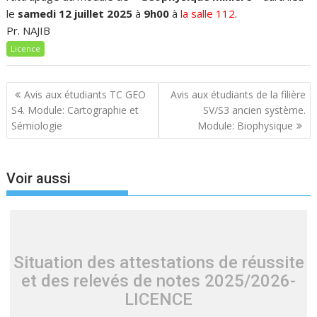
le
samedi 12 juillet 2025
à
9h00
à
la salle 112
.
Pr. NAJIB
Licence
Navigation
Avis aux étudiants TC GEO
Avis aux étudiants de la filière
de
S4. Module: Cartographie et
SV/S3 ancien système.
l’article
Sémiologie
Module: Biophysique
Voir aussi
Situation des attestations de réussite
et des relevés de notes 2025/2026-
LICENCE