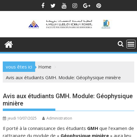
Skip
to
content
vous êtes ici
Home
Avis aux étudiants GMH. Module: Géophysique minière
Avis aux étudiants GMH. Module: Géophysique
minière
jeudi 10/07/2025
Administration
Il porté à la connaissance des étudiants
GMH
que l’examen de
rattrapage du module de «
Géophysique minière
» aura lieu