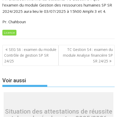
l’examen du module Gestion des ressources humaines SP SR
2024/2025 aura lieu le 03/07/2025 à 15h00 Amphi 3 et 4.
Pr. Chahboun
Licence
Navigation
SEG S6 : examen du module
TC Gestion S4 : examen du
de
Contrôle de gestion SP SR
module Analyse financière SP
l’article
24/25
SR 24/25
Voir aussi
Situation des attestations de réussite