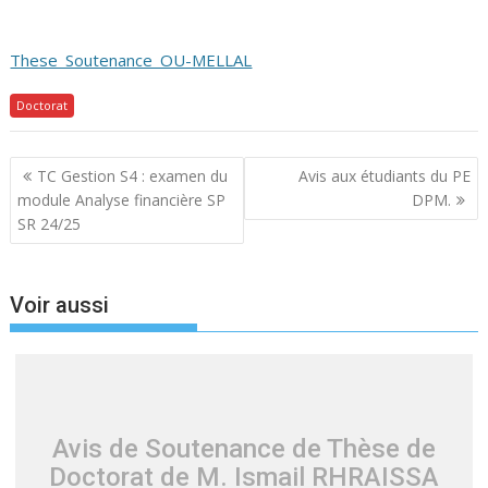
These_Soutenance_OU-MELLAL
Doctorat
Navigation
TC Gestion S4 : examen du
Avis aux étudiants du PE
de
module Analyse financière SP
DPM.
l’article
SR 24/25
Voir aussi
Avis de Soutenance de Thèse de
Doctorat de M. Ismail RHRAISSA