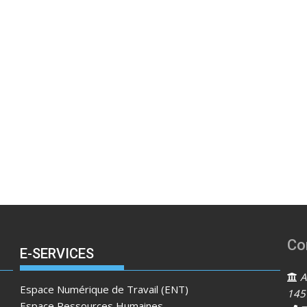
Co
E-SERVICES
Ad
Espace Numérique de Travail (ENT)
145
Espace Ressources Humaines