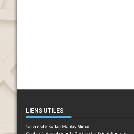
LIENS UTILES
Univresité Sutlan Moulay Sliman
Centre National pour la Recherche Scientifique et