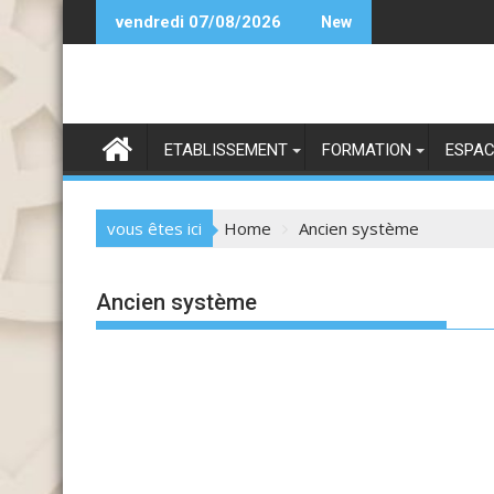
Skip
تعزية
vendredi 07/08/2026
New
to
content
ETABLISSEMENT
FORMATION
ESPAC
vous êtes ici
Home
Ancien système
Ancien système