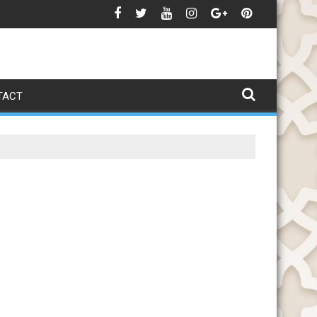
ellence
Candidature Licence DPM (PE) 25-26
TACT