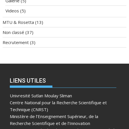
Galerie
(5)
Videos
(5)
MTU & Rosetta
(13)
Non classé
(37)
Recrutement
(3)
LIENS UTILES
Univresité Sutlan Moulay Sliman
Centre National pour la Recherche Scientifique et
Technique (CNRST)
Ministère de l’Enseignement Supérieur, de la
Recherche Scientifique et de l’Innovation