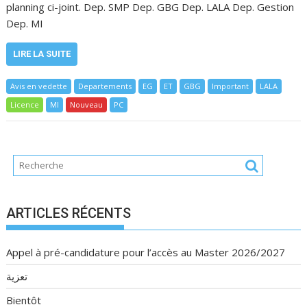
planning ci-joint. Dep. SMP Dep. GBG Dep. LALA Dep. Gestion
Dep. MI
LIRE LA SUITE
Avis en vedette
Departements
EG
ET
GBG
Important
LALA
Licence
MI
Nouveau
PC
ARTICLES RÉCENTS
Appel à pré-candidature pour l’accès au Master 2026/2027
تعزية
Bientôt