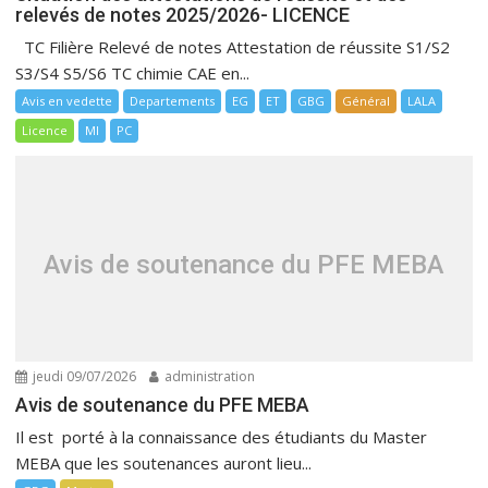
relevés de notes 2025/2026- LICENCE
TC Filière Relevé de notes Attestation de réussite S1/S2
S3/S4 S5/S6 TC chimie CAE en...
Avis en vedette
Departements
EG
ET
GBG
Général
LALA
Licence
MI
PC
Avis de soutenance du PFE MEBA
jeudi 09/07/2026
administration
Avis de soutenance du PFE MEBA
Il est porté à la connaissance des étudiants du Master
MEBA que les soutenances auront lieu...