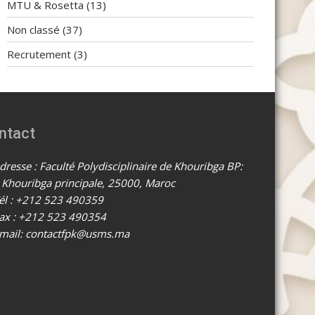
MTU & Rosetta
(13)
Non classé
(37)
Recrutement
(3)
ntact
resse : Faculté Polydisciplinaire de Khouribga BP:
 Khouribga principale, 25000, Maroc
él : +212 523 490359
ax : +212 523 490354
mail: contactfpk@usms.ma