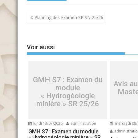
Navigation
Planning des Examen SP SN 25/26
de
l’article
Voir aussi
GMH S7 : Examen du
Avis au
module
Maste
« Hydrogéologie
minière » SR 25/26
lundi 13/07/2026
administration
mercredi 08/
GMH S7 : Examen du module
administrati
« Hydrogéologie minière » SR