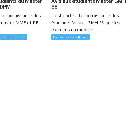
tudiants du Master
Avis aux étudiants Master GMH
 DPM
S8
à la connaissance des
Il est porté à la connaissance des
u master MME et PE
étudiants Master GMH S8 que les
.
examens du modules...
urs d’Excellence
Parcours d’Excellence