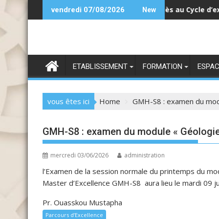
Skip
Appel à la pré-candidature pour l’accès au Cycle d’excellence
vendredi 07/08/2026
New
to
content
ETABLISSEMENT
FORMATION
ESPAC
vous êtes ici
Home
GMH-S8 : examen du modu
GMH-S8 : examen du module « Géologie
mercredi 03/06/2026
administration
l’Examen de la session normale du printemps du mod
Master d’Excellence GMH-S8 aura lieu le mardi 09 j
Pr. Ouasskou Mustapha
Parcours d’Excellence