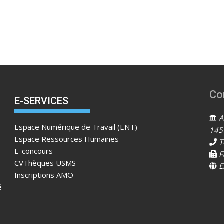
Co
E-SERVICES
Ad
Espace Numérique de Travail (ENT)
145
Espace Ressources Humaines
T
E-concours
F
CVThèques USMS
E
Inscriptions AMO
é
s