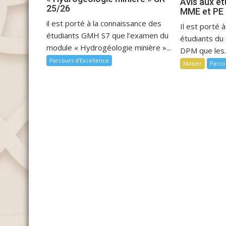
Avis aux é
25/26
MME et PE
il est porté à la connaissance des
Il est porté 
étudiants GMH S7 que l’examen du
étudiants d
module « Hydrogéologie minière »...
DPM que les..
Parcours d’Excellence
Master
Parco