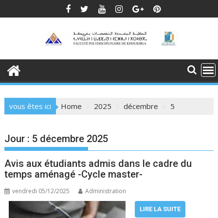
Skip
to
content
vous êtes ici
Home
2025
décembre
5
Jour :
5 décembre 2025
Avis aux étudiants admis dans le cadre du
temps aménagé -Cycle master-
vendredi 05/12/2025
Administration
LIRE LA SUITE