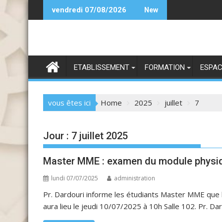
Skip
Bient
vendredi 07/08/2026
New
to
content
ETABLISSEMENT
FORMATION
ESPAC
vous êtes ici
Home
2025
juillet
7
Jour :
7 juillet 2025
Master MME : examen du module physiqu
lundi 07/07/2025
administration
Pr. Dardouri informe les étudiants Master MME que
aura lieu le jeudi 10/07/2025 à 10h Salle 102. Pr. Da