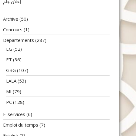
إعلان هام
Archive
(50)
Concours
(1)
Departements
(287)
EG
(52)
ET
(36)
GBG
(107)
LALA
(53)
MI
(79)
PC
(128)
E-services
(6)
Emploi du temps
(7)
Epinlgé
(7)