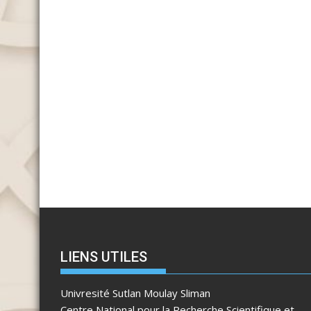
LIENS UTILES
Univresité Sutlan Moulay Sliman
Centre National pour la Recherche Scientifique et