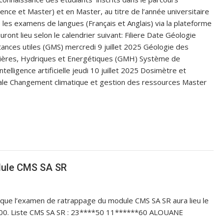
cence et Master) et en Master, au titre de l’année universitaire
les examens de langues (Français et Anglais) via la plateforme
ront lieu selon le calendrier suivant: Filiere Date Géologie
tances utiles (GMS) mercredi 9 juillet 2025 Géologie des
ières, Hydriques et Energétiques (GMH) Système de
intelligence artificielle jeudi 10 juillet 2025 Dosimètre et
le Changement climatique et gestion des ressources Master
dule CMS SA SR
A que l’examen de ratrappage du module CMS SA SR aura lieu le
0:00. Liste CMS SA SR : 23****50 11******60 ALOUANE