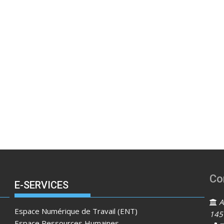
Co
E-SERVICES
Ad
Espace Numérique de Travail (ENT)
145
Espace Ressources Humaines