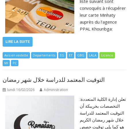
liste suivant sont
convoqués à récupérer
leur carte Minhaty
auprès du l’agence
PPAL Khouribga:
LIRE LA SUITE
Avis en vedette
Departements
EG
ET
GBG
LALA
Licence
MI
PC
التوقيت المعتمد للدراسة خلال شهر رمضان
lundi 16/02/2026
Administration
:تعلن إدارة الكلية المتعددة
التخصصات بخريبكة أن
التوقيت المعتمد للدراسة
خلال شهر رمضان الكريم
هو كما يلي توقيت حصص