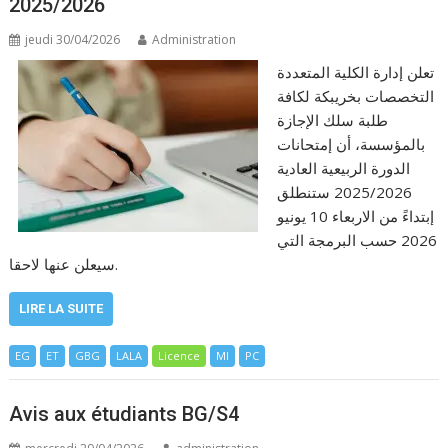
2025/2026
jeudi 30/04/2026
Administration
تعلن إدارة الكلية المتعددة
التخصصات بخريبكة لكافة
طلبة سلك الإجازة
بالمؤسسة، أن إمتحانات
الدورة الربيعية العادية
2025/2026 ستنطلق
إبتداءً من الاربعاء 10 يونيو
2026 حسب البرمجة التي
سيعلن عنها لاحقا.
LIRE LA SUITE
EG
ET
GBG
LALA
Licence
MI
PC
Avis aux étudiants BG/S4