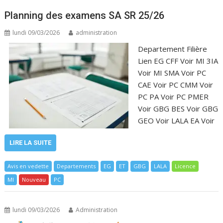
Planning des examens SA SR 25/26
lundi 09/03/2026
administration
Departement Filière
Lien EG CFF Voir MI 3IA
Voir MI SMA Voir PC
CAE Voir PC CMM Voir
PC PA Voir PC PMER
Voir GBG BES Voir GBG
GEO Voir LALA EA Voir
LIRE LA SUITE
Avis en vedette
Departements
EG
ET
GBG
LALA
Licence
MI
Nouveau
PC
lundi 09/03/2026
Administration