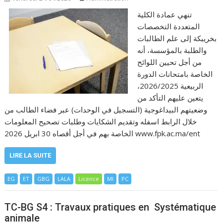
تنهي عمادة الكلية
المتعددة التخصصات
بخريبكة إلى علم الطالبات
والطلبة بالمؤسسة، أنه
من أجل تحيين اللوائح
الخاصة بامتحانات الدورة
الربيعية 2026/2025،
يتعين عليهم التأكد من
وضعيتهم البيداغوجية (التسجيل في الوحدات) عبر فضاء الطالب من
خلال الرابط اسفله وتقديم الشكايات وطلبات تصحيح المعلومات
الخاصة بهم في أجل أقصاه 30 ابريل 2026 www.fpk.ac.ma/ent
LIRE LA SUITE
EG
ET
GBG
LALA
Licence
MI
PC
TC-BG S4 : Travaux pratiques en Systématique
animale