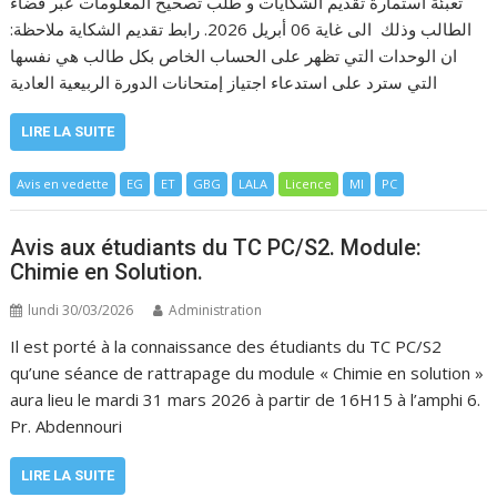
تعبئة استمارة تقديم الشكايات و طلب تصحيح المعلومات عبر فضاء
الطالب وذلك الى غاية 06 أبريل 2026. رابط تقديم الشكاية ملاحظة:
ان الوحدات التي تظهر على الحساب الخاص بكل طالب هي نفسها
التي سترد على استدعاء اجتياز إمتحانات الدورة الربيعية العادية
LIRE LA SUITE
Avis en vedette
EG
ET
GBG
LALA
Licence
MI
PC
Avis aux étudiants du TC PC/S2. Module:
Chimie en Solution.
lundi 30/03/2026
Administration
Il est porté à la connaissance des étudiants du TC PC/S2
qu’une séance de rattrapage du module « Chimie en solution »
aura lieu le mardi 31 mars 2026 à partir de 16H15 à l’amphi 6.
Pr. Abdennouri
LIRE LA SUITE