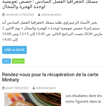
مسلك الجغرافيا الفصل السادس : حصص تعويضية
لوحدة الهجرة والمجال
vendredi 27/02/2026
administration
يخبر الأستاذ الزعيتراوي طلبة مسلك الجغرافيا الفصل السادس أنه
سيتم إجراء حصص تعويضية لوحدة « الهجرة والمجال » يوم الاثنين 2
مارس 2026 حسب البرنامج التالي: من 10:45 إلى 12:15 ومن 13:00
إلى 14:30
LIRE LA SUITE
GBG
Licence
Rendez-vous pour la récupération de la carte
Minhaty
jeudi 19/02/2026
Administration
Les étudiants dont les
noms figurent dans la