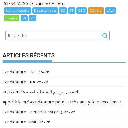
S3/S4 S5/S6 TC chimie CAE en...
Avis en vedette
Departements
EG
ET
GBG
Général
LALA
Licence
MI
PC
ARTICLES RÉCENTS
Candidature GMS 25-26
Candidature SIIA 25-26
التسجيل برسم السنة الجامعية 2026-2027
Appel à la pré-candidature pour l’accès au Cycle d’excellence
Candidature Licence DPM (PE) 25-26
Candidature MME 25-26