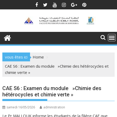
Skip
to
content
vous êtes ici
Home
CAE S6 : Examen du module »Chimie des hétérocycles et
chimie verte »
CAE S6 : Examen du module »Chimie des
hétérocycles et chimie verte »
samedi 16/05/2026
administration
Le Pr MALLOUK informe les étudiants de la filière CAE que