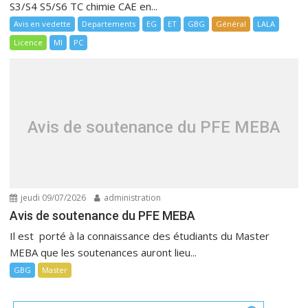
S3/S4 S5/S6 TC chimie CAE en...
Avis en vedette
Departements
EG
ET
GBG
Général
LALA
Licence
MI
PC
Avis de soutenance du PFE MEBA
jeudi 09/07/2026
administration
Avis de soutenance du PFE MEBA
Il est porté à la connaissance des étudiants du Master
MEBA que les soutenances auront lieu...
GBG
Master