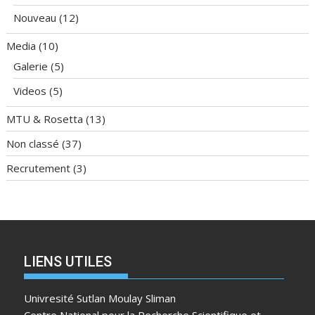
Nouveau
(12)
Media
(10)
Galerie
(5)
Videos
(5)
MTU & Rosetta
(13)
Non classé
(37)
Recrutement
(3)
LIENS UTILES
Univresité Sutlan Moulay Sliman
Centre National pour la Recherche Scientifique et