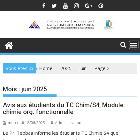
Skip
to
content
vous êtes ici
Home
2025
juin
Page 2
Mois :
juin 2025
Avis aux étudiants du TC Chim/S4, Module:
chimie org. fonctionnelle
mercredi 18/06/2025
Administration
Le Pr. Tebbaa informe les étudiants TC Chimie S4 que