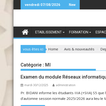
Skip
Bientôt
vendredi 07/08/2026
New
to
content
ETABLISSEMENT
FORMATION
ESPAC
vous êtes ici
Home
Avis & nouveautés
De
Catégorie :
MI
Examen du module Réseaux informatique
mardi 30/12/2025
administration
Pr. BIDANI informe les étudiants IIIA (+SIIA) S5 q
d’automne session normale 2025/2026 aura lieu le 