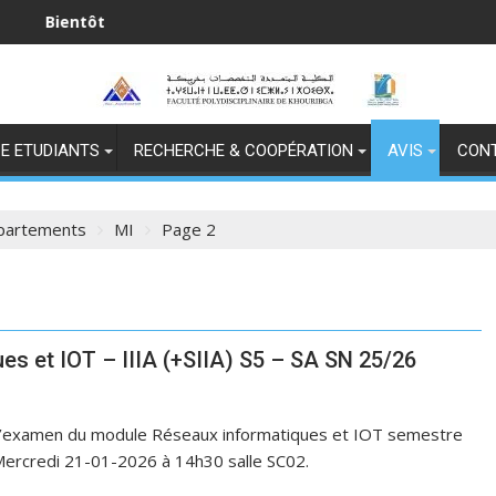
عيد العرش المجيد
E ETUDIANTS
RECHERCHE & COOPÉRATION
AVIS
CON
partements
MI
Page 2
s et IOT – IIIA (+SIIA) S5 – SA SN 25/26
ue l’examen du module Réseaux informatiques et IOT semestre
Mercredi 21-01-2026 à 14h30 salle SC02.