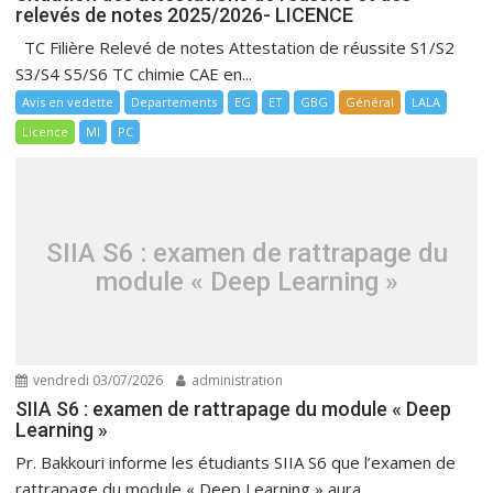
relevés de notes 2025/2026- LICENCE
TC Filière Relevé de notes Attestation de réussite S1/S2
S3/S4 S5/S6 TC chimie CAE en...
Avis en vedette
Departements
EG
ET
GBG
Général
LALA
Licence
MI
PC
SIIA S6 : examen de rattrapage du
module « Deep Learning »
vendredi 03/07/2026
administration
SIIA S6 : examen de rattrapage du module « Deep
Learning »
Pr. Bakkouri informe les étudiants SIIA S6 que l’examen de
rattrapage du module « Deep Learning » aura...