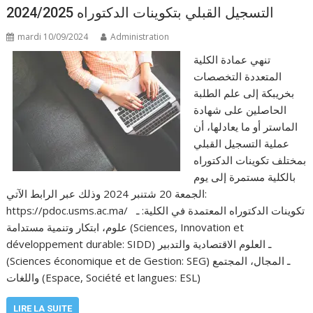
التسجيل القبلي بتكوينات الدكتوراه 2024/2025
mardi 10/09/2024
Administration
تنهي عمادة الكلية
المتعددة التخصصات
بخريبكة إلى علم الطلبة
الحاصلين على شهادة
الماستر أو ما يعادلها، أن
عملية التسجيل القبلي
بمختلف تكوينات الدكتوراه
بالكلية مستمرة إلى يوم
الجمعة 20 شتنبر 2024 وذلك عبر الرابط الآتي:
https://pdoc.usms.ac.ma/ تكوينات الدكتوراه المعتمدة في الكلية: ـ
علوم، ابتكار وتنمية مستدامة (Sciences, Innovation et
développement durable: SIDD) ـ العلوم الاقتصادية والتدبير
(Sciences économique et de Gestion: SEG) ـ المجال، المجتمع
واللغات (Espace, Société et langues: ESL)
LIRE LA SUITE