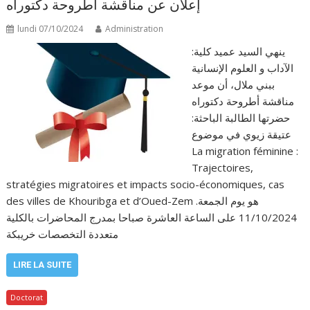
إعلان عن مناقشة أطروحة دكتوراه
lundi 07/10/2024
Administration
:ينهي السيد عميد كلية
الآداب و العلوم الإنسانية
ببني ملال، أن موعد
مناقشة أطروحة دكتوراه
حضرتها الطالبة الباحثة:
عتيقة زيوي في موضوع
La migration féminine :
Trajectoires,
stratégies migratoires et impacts socio-économiques, cas
des villes de Khouribga et d’Oued-Zem .هو يوم الجمعة
11/10/2024 على الساعة العاشرة صباحا بمدرج المحاضرات بالكلية
متعددة التخصصات خريبكة
LIRE LA SUITE
Doctorat