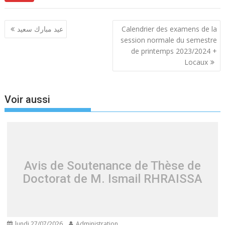
Navigation
عيد مبارك سعيد
Calendrier des examens de la
de
session normale du semestre
l’article
de printemps 2023/2024 +
Locaux
Voir aussi
Avis de Soutenance de Thèse de
Doctorat de M. Ismail RHRAISSA
lundi 27/07/2026
Administration