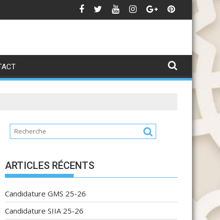
el à la pré-candidature pour l’accès au Cycle d’excellence
Can
TACT
ARTICLES RÉCENTS
Candidature GMS 25-26
Candidature SIIA 25-26