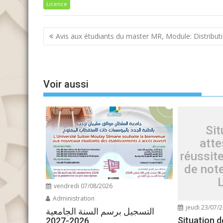
Licence
Navigation
Avis aux étudiants du master MR, Module: Distribut
de
l’article
Voir aussi
Sit
atte
réussite
de not
vendredi 07/08/2026
Administration
jeudi 23/07/
التسجيل برسم السنة الجامعية
Situation d
2026-2027