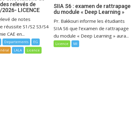
 des relevés de
SIIA S6 : examen de rattrapage
5/2026- LICENCE
du module « Deep Learning »
elevé de notes
Pr. Bakkouri informe les étudiants
de réussite S1/S2 S3/S4
SIIA S6 que l’examen de rattrapage
ie CAE en...
du module « Deep Learning » aura...
Departements
EG
Licence
MI
néral
LALA
Licence