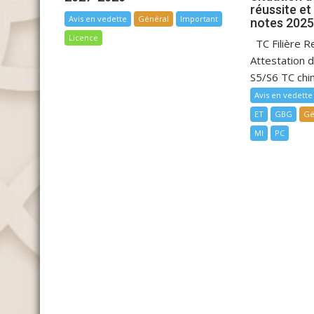
réussite et
Avis en vedette
Général
Important
notes 202
Licence
TC Filière R
Attestation 
S5/S6 TC chim
Avis en vedette
ET
GBG
Gé
MI
PC