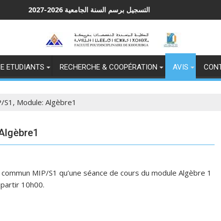
التسجيل برسم السنة الجامعية 2026-2027
App
E ETUDIANTS
RECHERCHE & COOPÉRATION
AVIS
CON
P/S1, Module: Algèbre1
 Algèbre1
onc commun MIP/S1 qu’une séance de cours du module Algèbre 1
 partir 10h00.