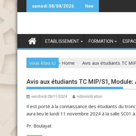
Skip
ndidature SIIA 25-26
samedi 08/08/2026
New
to
content
ETABLISSEMENT
FORMATION
ESPAC
vous êtes ici
Home
Avis aux étudiants TC MI
Avis aux étudiants TC MIP/S1, Module:
vendredi 08/11/2024
Administration
Il est porté à la connaissance des étudiants du tr
aura lieu le lundi 11 novembre 2024 à la salle SC01 à
Pr. Boulayat