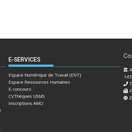
Co
E-SERVICES
Ad
Espace Numérique de Travail (ENT)
145
Espace Ressources Humaines
T
E-concours
F
CVThèques USMS
E
Inscriptions AMO
é
s