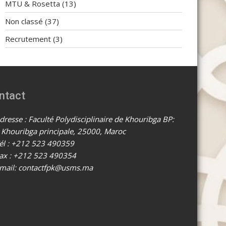
MTU & Rosetta
(13)
Non classé
(37)
Recrutement
(3)
ntact
resse : Faculté Polydisciplinaire de Khouribga BP:
 Khouribga principale, 25000, Maroc
él : +212 523 490359
ax : +212 523 490354
mail: contactfpk@usms.ma