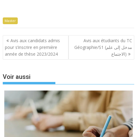
Master
Navigation
Avis aux candidats admis
Avis aux étudiants du TC
de
pour s’inscrire en première
Géographie/S1 (مدخل إلى علم
l’article
année de thèse 2023/2024
الاجتماع)
Voir aussi