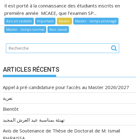
Il est porté à la connaissance des étudiants inscrits en
première année MCAEE, que l’examen SP...
Avis en vedette
Important
Master
Master - temps aménagé
Master - temps normal
Non classé
ARTICLES RÉCENTS
Appel à pré-candidature pour l’accès au Master 2026/2027
تعزية
Bientôt
تهنئة بمناسبة عيد العرش المجيد
Avis de Soutenance de Thèse de Doctorat de M. Ismail
RHRAISSA