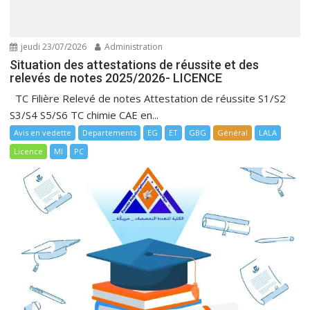
jeudi 23/07/2026
Administration
Situation des attestations de réussite et des
relevés de notes 2025/2026- LICENCE
TC Filière Relevé de notes Attestation de réussite S1/S2
S3/S4 S5/S6 TC chimie CAE en...
Avis en vedette
Departements
EG
ET
GBG
Général
LALA
Licence
MI
PC