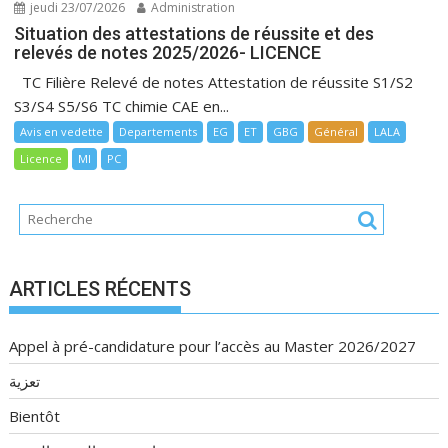
jeudi 23/07/2026
Administration
Situation des attestations de réussite et des
relevés de notes 2025/2026- LICENCE
TC Filière Relevé de notes Attestation de réussite S1/S2
S3/S4 S5/S6 TC chimie CAE en...
Avis en vedette
Departements
EG
ET
GBG
Général
LALA
Licence
MI
PC
ARTICLES RÉCENTS
Appel à pré-candidature pour l’accès au Master 2026/2027
تعزية
Bientôt