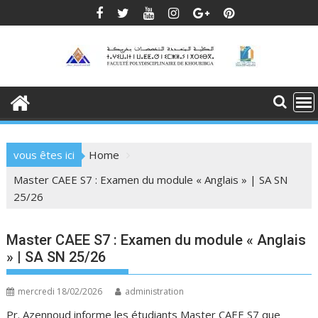
Skip
to
content
vous êtes ici
Home
Master CAEE S7 : Examen du module « Anglais » | SA SN
25/26
Master CAEE S7 : Examen du module « Anglais
» | SA SN 25/26
mercredi 18/02/2026
administration
Pr. Azennoud informe les étudiants Master CAEE S7 que