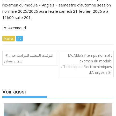
l’examen du module « Anglais » semestre d’automne session
normale 2025/2026 aura lieu le samedi 21 février 2026 à à
11h00 salle 201.
Pr. Azennoud
Master
PC
Navigation
التوقيت المعتمد للدراسة خلال
MCAEE/S7 temps normal :
de
شهر رمضان
examen du module
l’article
« Techniques Électrochimiques
d’Analyse »
Voir aussi