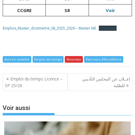
CCGRE
S8
Voir
Emplois_Master_dosimetrie_S8_2025_2026 – Master ME
Download
Avis en vedette
Emploi du temps
Nouveau
Parcours d’Excellence
Navigation
Emploi du temps Licence –
إعــلان عن المجلس التأديبي
de
SP 25/26
للطلبة
l’article
Voir aussi