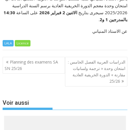
امتحان وحدة معجم الدورة الخريفية العادية برسم السنة الدراسية
14:30
على الساعة
الاثنين 2 فبراير 2026
2025/2026 سيجرى بتاريخ
.
بالمدرجين 1 و2
عن الاستاذ المنياني
LALA
Licence
Navigation
Planning des examens SA
الدراسات العربية الفصل الخامس :
de
SN 25/26
امتحان وحدة « ترجمة ولسانيات
l’article
مقارنة » الدورة الخريفية العادية
25/26
Voir aussi