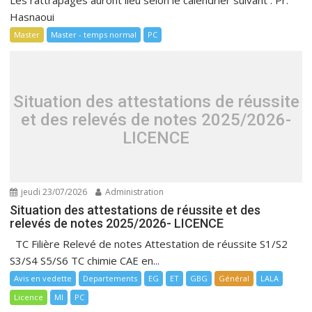
Hasnaoui
Master
Master - temps normal
PC
Situation des attestations de réussite
et des relevés de notes 2025/2026-
LICENCE
jeudi 23/07/2026
Administration
Situation des attestations de réussite et des
relevés de notes 2025/2026- LICENCE
TC Filière Relevé de notes Attestation de réussite S1/S2
S3/S4 S5/S6 TC chimie CAE en...
Avis en vedette
Departements
EG
ET
GBG
Général
LALA
Licence
MI
PC