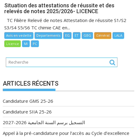
Situation des attestations de réussite et des
relevés de notes 2025/2026- LICENCE
TC Filière Relevé de notes Attestation de réussite S1/S2
S3/S4 S5/S6 TC chimie CAE en...
Avis en vedette
Departements
EG
ET
GBG
Général
LALA
Licence
MI
PC
ARTICLES RÉCENTS
Candidature GMS 25-26
Candidature SIIA 25-26
التسجيل برسم السنة الجامعية 2026-2027
Appel à la pré-candidature pour l’accès au Cycle d’excellence