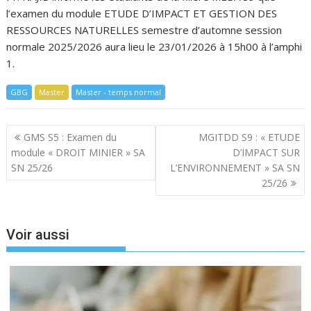
l’examen du module ETUDE D’IMPACT ET GESTION DES
RESSOURCES NATURELLES semestre d’automne session
normale 2025/2026 aura lieu le 23/01/2026 à 15h00 à l’amphi
1.
GBG
Master
Master - temps normal
Navigation
GMS S5 : Examen du
MGITDD S9 : « ETUDE
de
module « DROIT MINIER » SA
D’IMPACT SUR
l’article
SN 25/26
L’ENVIRONNEMENT » SA SN
25/26
Voir aussi