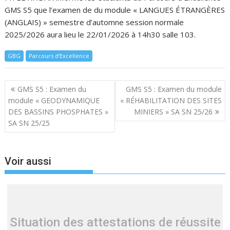
GMS S5 que l’examen de du module « LANGUES ÉTRANGÈRES
(ANGLAIS) » semestre d’automne session normale
2025/2026 aura lieu le 22/01/2026 à 14h30 salle 103.
GBG
Parcours d’Excellence
Navigation
GMS S5 : Examen du
GMS S5 : Examen du module
de
module « GEODYNAMIQUE
« RÉHABILITATION DES SITES
l’article
DES BASSINS PHOSPHATES »
MINIERS » SA SN 25/26
SA SN 25/25
Voir aussi
Situation des attestations de réussite