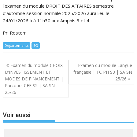
l’examen du module DROIT DES AFFAIRES semestre
d’automne session normale 2025/2026 aura lieu le
24/01/2026 à à 11h30 aux Amphis 3 et 4.
Pr. Rostom
Departements
EG
Navigation
Examen du module CHOIX
Examen du module Langue
de
D’INVESTISSEMENT ET
française | TC PH S3 | SA SN
l’article
MODES DE FINANCEMENT |
25/26
Parcours CFF S5 | SA SN
25/26
Voir aussi