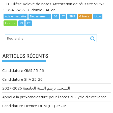
TC Filière Relevé de notes Attestation de réussite S1/S2
S3/S4 S5/S6 TC chimie CAE en...
Avis en vedette
Departements
EG
ET
GBG
Général
LALA
Licence
MI
PC
ARTICLES RÉCENTS
Candidature GMS 25-26
Candidature SIIA 25-26
التسجيل برسم السنة الجامعية 2026-2027
Appel à la pré-candidature pour l’accès au Cycle d’excellence
Candidature Licence DPM (PE) 25-26