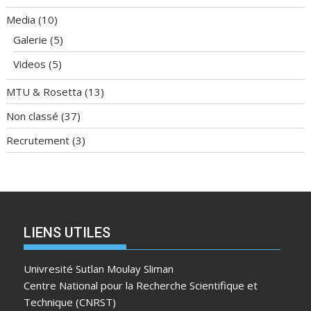
Media
(10)
Galerie
(5)
Videos
(5)
MTU & Rosetta
(13)
Non classé
(37)
Recrutement
(3)
LIENS UTILES
Univresité Sutlan Moulay Sliman
Centre National pour la Recherche Scientifique et
Technique (CNRST)