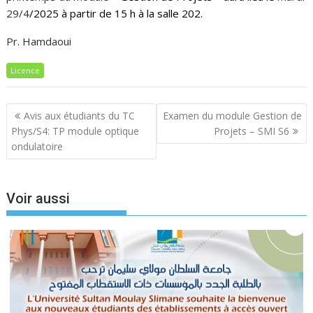
29/4
/2025 à partir de 15 h à la salle 202.
Pr. Hamdaoui
Licence
Navigation
Avis aux étudiants du TC
Examen du module Gestion de
de
Phys/S4: TP module optique
Projets – SMI S6
l’article
ondulatoire
Voir aussi