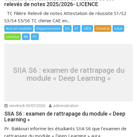
relevés de notes 2025/2026- LICENCE
TC Filière Relevé de notes Attestation de réussite S1/S2
S3/S4 S5/S6 TC chimie CAE en...
Avis en vedette
Departements
EG
ET
GBG
Général
LALA
Licence
MI
PC
SIIA S6 : examen de rattrapage du
module « Deep Learning »
vendredi 03/07/2026
administration
SIIA S6 : examen de rattrapage du module « Deep
Learning »
Pr. Bakkouri informe les étudiants SIIA S6 que l’examen de
rattrapage du module « Deep Learning » aura...