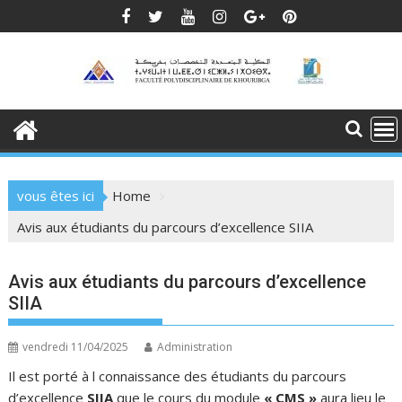
Skip
to
content
vous êtes ici
Home
Avis aux étudiants du parcours d’excellence SIIA
Avis aux étudiants du parcours d’excellence
SIIA
vendredi 11/04/2025
Administration
Il est porté à l connaissance des étudiants du parcours
d’excellence
SIIA
que le cours du module
« CMS »
aura lieu le