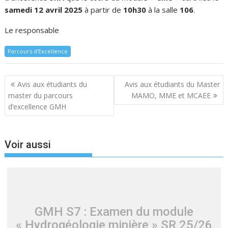
samedi 12 avril 2025
à partir de
10h30
à la salle
106
.
Le responsable
Parcours d’Excellence
Navigation
Avis aux étudiants du
Avis aux étudiants du Master
de
master du parcours
MAMO, MME et MCAEE
l’article
d’excellence GMH
Voir aussi
GMH S7 : Examen du module
« Hydrogéologie minière » SR 25/26