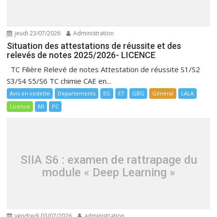
jeudi 23/07/2026
Administration
Situation des attestations de réussite et des
relevés de notes 2025/2026- LICENCE
TC Filière Relevé de notes Attestation de réussite S1/S2
S3/S4 S5/S6 TC chimie CAE en...
Avis en vedette
Departements
EG
ET
GBG
Général
LALA
Licence
MI
PC
SIIA S6 : examen de rattrapage du
module « Deep Learning »
vendredi 03/07/2026
administration