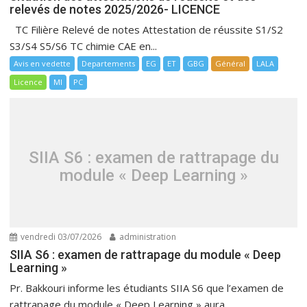
relevés de notes 2025/2026- LICENCE
TC Filière Relevé de notes Attestation de réussite S1/S2
S3/S4 S5/S6 TC chimie CAE en...
Avis en vedette
Departements
EG
ET
GBG
Général
LALA
Licence
MI
PC
SIIA S6 : examen de rattrapage du
module « Deep Learning »
vendredi 03/07/2026
administration
SIIA S6 : examen de rattrapage du module « Deep
Learning »
Pr. Bakkouri informe les étudiants SIIA S6 que l’examen de
rattrapage du module « Deep Learning » aura...