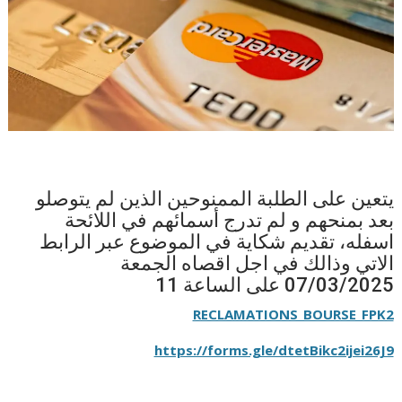
يتعين على الطلبة الممنوحين الذين لم يتوصلو
بعد بمنحهم و لم تدرج أسمائهم في اللائحة
اسفله، تقديم شكاية في الموضوع عبر الرابط
الاتي وذالك في اجل اقصاه الجمعة
07/03/2025 على الساعة 11
RECLAMATIONS_BOURSE_FPK2
https://forms.gle/dtetBikc2ijei26J9