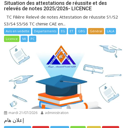
Situation des attestations de réussite et des
relevés de notes 2025/2026- LICENCE
TC Filière Relevé de notes Attestation de réussite S1/S2
S3/S4 S5/S6 TC chimie CAE en...
Avis en vedette
Departements
EG
ET
GBG
Général
LALA
Licence
MI
PC
mardi 21/07/2026
administration
إعلان هام