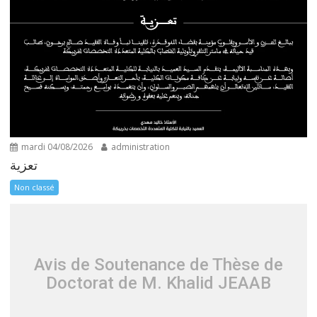
mardi 04/08/2026
administration
تعزية
Non classé
Avis de Soutenance de Thèse de
Doctorat de M. Khalid JEAAB