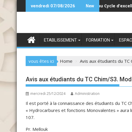
Skip
l à la pré-candidature pour l’accès au Cycle d’excellence
Cand
vendredi 07/08/2026
New
to
content
ETABLISSEMENT
FORMATION
ESPAC
vous êtes ici
Home
Avis aux étudiants du TC
Avis aux étudiants du TC Chim/S3. Mod
mercredi 25/12/2024
Administration
Il est porté à la connaissance des étudiants du TC
« Hydrocarbures et fonctions Monovalentes » aura li
107.
Pr. Mellouk