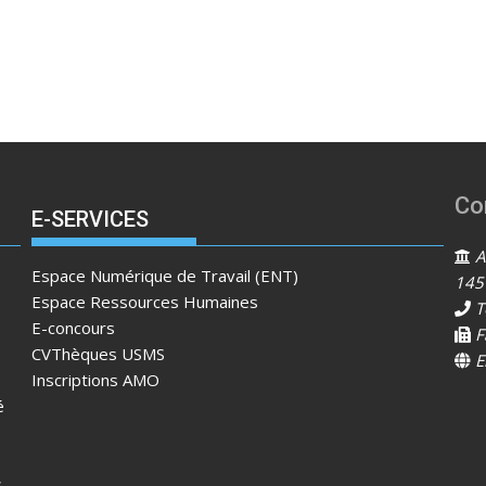
Co
E-SERVICES
Ad
Espace Numérique de Travail (ENT)
145
Espace Ressources Humaines
T
E-concours
F
CVThèques USMS
E
Inscriptions AMO
é
s