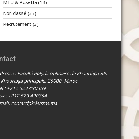
MTU & Rosetta
(13)
Non classé
(37)
Recrutement
(3)
ntact
resse : Faculté Polydisciplinaire de Khouribga BP:
 Khouribga principale, 25000, Maroc
él : +212 523 490359
ax : +212 523 490354
mail: contactfpk@usms.ma