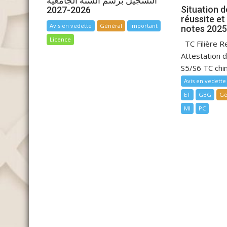
التسجيل برسم السنة الجامعية
Situation d
2026-2027
réussite et
Avis en vedette
Général
Important
notes 202
Licence
TC Filière R
Attestation 
S5/S6 TC chim
Avis en vedette
ET
GBG
Gé
MI
PC