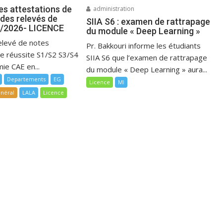
es attestations de
administration
 des relevés de
SIIA S6 : examen de rattrapage
5/2026- LICENCE
du module « Deep Learning »
elevé de notes
Pr. Bakkouri informe les étudiants
de réussite S1/S2 S3/S4
SIIA S6 que l’examen de rattrapage
ie CAE en...
du module « Deep Learning » aura...
Departements
EG
Licence
MI
néral
LALA
Licence