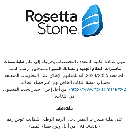
تنهي عمادة الكلية المتعددة التخصصات بخريبكة إلى علم
طلبة مساك
ماسترات النظام الجديد و مسالك التميز
المسجلين برسم السنة
الجامعية 2024/2025، أنه بامكانهم الإطلاع على المعلومات المتعلقة
بحساب منصة اللغات الخاص بهم عبر فضاء الطالب
من أجل إجراء اختبار تحديد المستوى
http://www.fpk.ac.ma/entv2/
في اللغات،
ملحوظة:
على طلبة مسارات التميز ادخال الرقم الوطني للطالب عوض رقم
« APOGEE » من أجل ولوج فضاء الفضاء