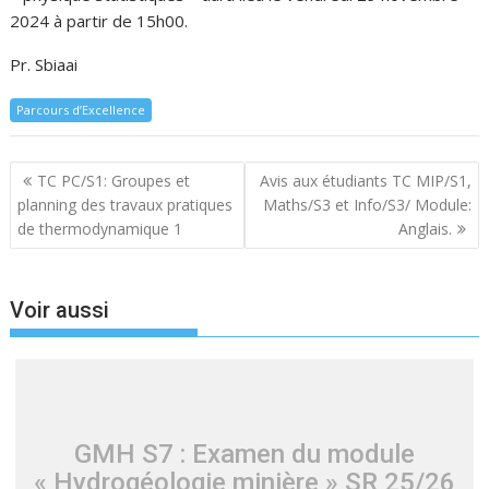
2024 à partir de 15h00.
Pr. Sbiaai
Parcours d’Excellence
Navigation
TC PC/S1: Groupes et
Avis aux étudiants TC MIP/S1,
de
planning des travaux pratiques
Maths/S3 et Info/S3/ Module:
l’article
de thermodynamique 1
Anglais.
Voir aussi
GMH S7 : Examen du module
« Hydrogéologie minière » SR 25/26