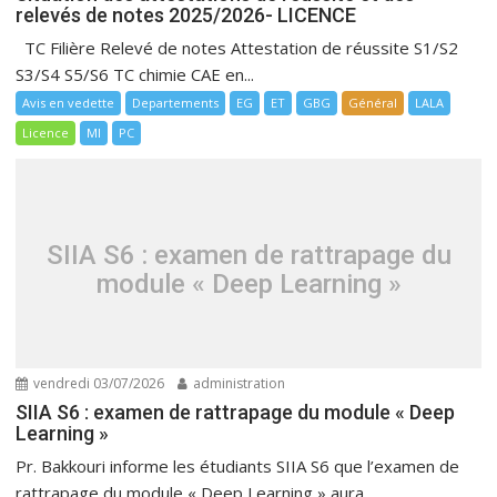
relevés de notes 2025/2026- LICENCE
TC Filière Relevé de notes Attestation de réussite S1/S2
S3/S4 S5/S6 TC chimie CAE en...
Avis en vedette
Departements
EG
ET
GBG
Général
LALA
Licence
MI
PC
SIIA S6 : examen de rattrapage du
module « Deep Learning »
vendredi 03/07/2026
administration
SIIA S6 : examen de rattrapage du module « Deep
Learning »
Pr. Bakkouri informe les étudiants SIIA S6 que l’examen de
rattrapage du module « Deep Learning » aura...