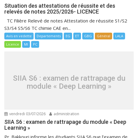
Situation des attestations de réussite et des
relevés de notes 2025/2026- LICENCE
TC Filière Relevé de notes Attestation de réussite S1/S2
S3/S4 S5/S6 TC chimie CAE en...
Avis en vedette
Departements
EG
ET
GBG
Général
LALA
Licence
MI
PC
SIIA S6 : examen de rattrapage du
module « Deep Learning »
vendredi 03/07/2026
administration
SIIA S6 : examen de rattrapage du module « Deep
Learning »
Pr. Bakkouri informe les étudiants SIIA S6 que l’examen de