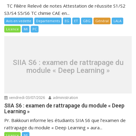
TC Filière Relevé de notes Attestation de réussite S1/S2
S3/S4 S5/S6 TC chimie CAE en...
Avis en vedette
Departements
EG
ET
GBG
Général
LALA
Licence
MI
PC
SIIA S6 : examen de rattrapage du
module « Deep Learning »
vendredi 03/07/2026
administration
SIIA S6 : examen de rattrapage du module « Deep
Learning »
Pr. Bakkouri informe les étudiants SIIA S6 que l’examen de
rattrapage du module « Deep Learning » aura...
Licence
MI