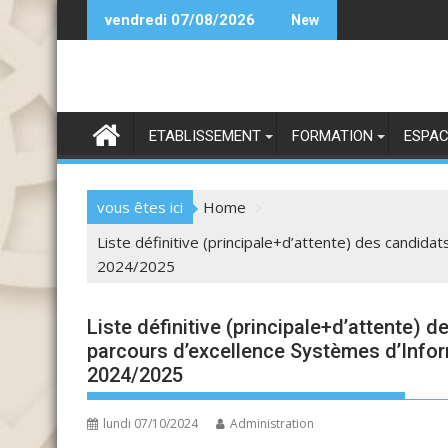
Skip
andidature MME 25-26
Ca
vendredi 07/08/2026
New
to
content
ETABLISSEMENT
FORMATION
ESPAC
vous êtes ici
Home
Liste définitive (principale+d’attente) des candidat
2024/2025
Liste définitive (principale+d’attente)
parcours d’excellence Systèmes d’Informa
2024/2025
lundi 07/10/2024
Administration