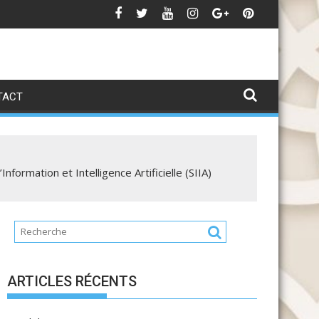
ndidature MEBA 25-26
Ca
TACT
formation et Intelligence Artificielle (SIIA)
ARTICLES RÉCENTS