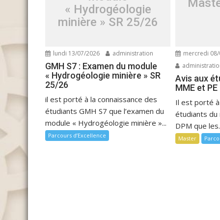
Maste
« Hydrogéologie
minière » SR 25/26
lundi 13/07/2026
administration
mercredi 08/
GMH S7 : Examen du module
administrati
« Hydrogéologie minière » SR
Avis aux é
25/26
MME et PE
il est porté à la connaissance des
Il est porté 
étudiants GMH S7 que l’examen du
étudiants d
module « Hydrogéologie minière »...
DPM que les..
Parcours d’Excellence
Master
Parco