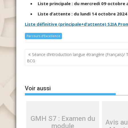
Liste principale
: du mercredi 09 octobre 
Liste d’attente
: du lundi 14 octobre 202
Liste définitive (principale+d’attente) S2IA Pro
Parcours d’Excellence
Navigation
Séance d’introduction langue étrangère (Français)/ 
de
BCG
l’article
Voir aussi
GMH S7 : Examen du
Avis au
module