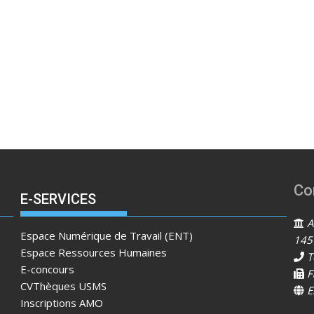
Co
E-SERVICES
Ad
Espace Numérique de Travail (ENT)
145
Espace Ressources Humaines
T
E-concours
F
CVThèques USMS
E
Inscriptions AMO