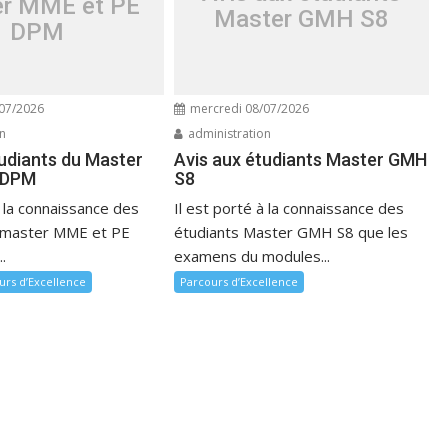
r MME et PE
Master GMH S8
DPM
07/2026
mercredi 08/07/2026
on
administration
tudiants du Master
Avis aux étudiants Master GMH
 DPM
S8
à la connaissance des
Il est porté à la connaissance des
u master MME et PE
étudiants Master GMH S8 que les
.
examens du modules...
urs d’Excellence
Parcours d’Excellence