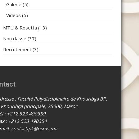
Galerie
(5)
Videos
(5)
MTU & Rosetta
(13)
Non classé
(37)
Recrutement
(3)
ntact
resse : Faculté Polydisciplinaire de Khouribga BP:
 Khouribga principale, 25000, Maroc
él : +212 523 490359
ax : +212 523 490354
mail: contactfpk@usms.ma