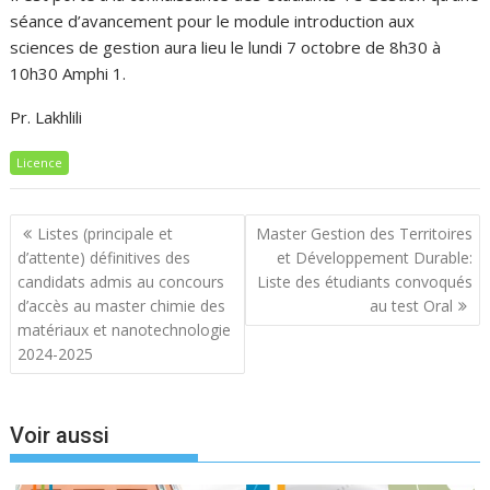
séance d’avancement pour le module introduction aux
sciences de gestion aura lieu le lundi 7 octobre de 8h30 à
10h30 Amphi 1.
Pr. Lakhlili
Licence
Navigation
Listes (principale et
Master Gestion des Territoires
de
d’attente) définitives des
et Développement Durable:
l’article
candidats admis au concours
Liste des étudiants convoqués
d’accès au master chimie des
au test Oral
matériaux et nanotechnologie
2024-2025
Voir aussi