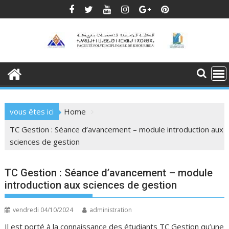
Skip
to
content
vous êtes ici
Home
TC Gestion : Séance d’avancement – module introduction aux
sciences de gestion
TC Gestion : Séance d’avancement – module
introduction aux sciences de gestion
vendredi 04/10/2024
administration
Il est porté à la connaissance des étudiants TC Gestion qu’une