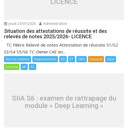
LICENCE
jeudi 23/07/2026
Administration
Situation des attestations de réussite et des
relevés de notes 2025/2026- LICENCE
TC Filière Relevé de notes Attestation de réussite S1/S2
S3/S4 S5/S6 TC chimie CAE en...
Avis en vedette
Departements
EG
ET
GBG
Général
LALA
Licence
MI
PC
SIIA S6 : examen de rattrapage du
module « Deep Learning »