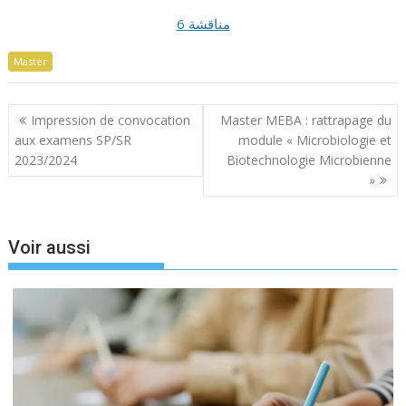
مناقشة 6
Master
Navigation
Impression de convocation
Master MEBA : rattrapage du
de
aux examens SP/SR
module « Microbiologie et
l’article
2023/2024
Biotechnologie Microbienne
»
Voir aussi